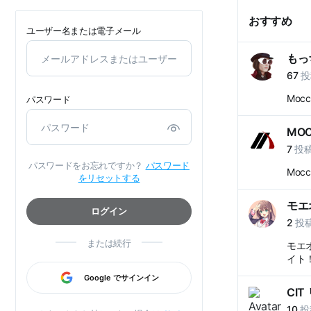
おすすめ
ユーザー名または電子メール
もっ
67
投
Moc
パスワード
MOC
7
投
パスワードをお忘れですか？
パスワード
Moc
をリセットする
モエ
ログイン
2
投
または続行
モエ
イト！
Google でサインイン
CI
10
投