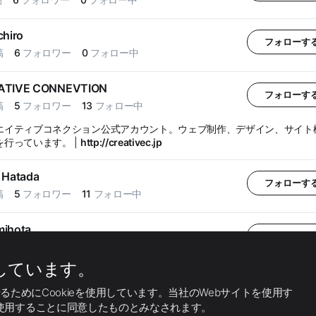
chiro
フォローす
稿
6
フォロワー
0
フォロー中
ATIVE CONNEVTION
フォローす
稿
5
フォロワー
13
フォロー中
エイティブコネクション公式アカウント。ウェブ制作、デザイン、サイト
を行っています。 |
http://creativec.jp
 Hatada
フォローす
稿
5
フォロワー
11
フォロー中
mihota
フォローす
稿
5
フォロワー
0
フォロー中
用しています。
n webcreator
フォローす
ためにCookieを使用しています。当社のWebサイトを使用す
稿
0
フォロワー
13
フォロー中
ie を使用することに同意したものとみなされます。