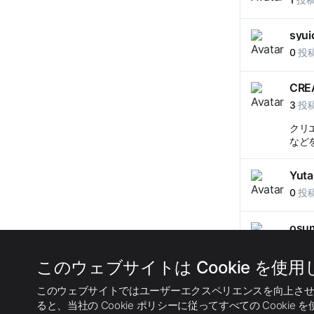
syui
0
投
CRE
3
投
クリ
など
Yuta
0
投
osu
0
投
このウェブサイトは Cookie を使
alai
このウェブサイトではユーザーエクスペリエンスを向上させる
0
投
ると、当社の Cookie ポリシーに従ってすべての Cook