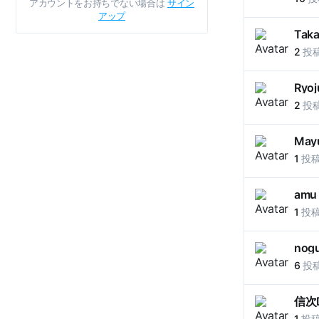
アカウントをお持ちでない場合は
サイン
アップ
Taka
2
投
Ryoj
2
投
May
1
投
amu
1
投
nog
6
投
信次
1
投