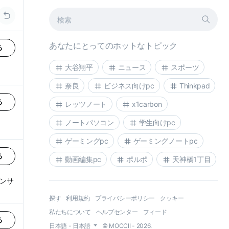
あなたにとってのホットなトピック
る
大谷翔平
ニュース
スポーツ
奈良
ビジネス向けpc
Thinkpad
る
レッツノート
x1carbon
ノートパソコン
学生向けpc
ゲーミングpc
ゲーミングノートpc
る
動画編集pc
ポルポ
天神橋1丁目
ョンサ
探す
利用規約
プライバシーポリシー
クッキー
私たちについて
ヘルプセンター
フィード
る
日本語 - 日本語
© MOCCII - 2026.