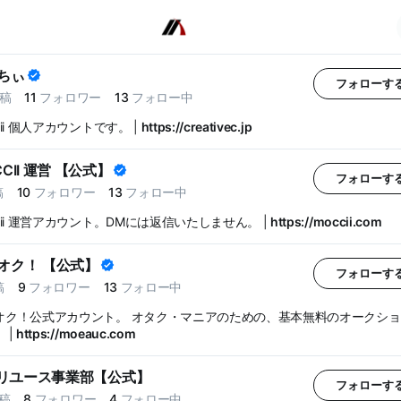
ちぃ
フォローす
稿
11
フォロワー
13
フォロー中
cii 個人アカウントです。 |
https://creativec.jp
CII 運営 【公式】
フォローす
稿
10
フォロワー
13
フォロー中
cii 運営アカウント。DMには返信いたしません。 |
https://moccii.com
オク！ 【公式】
フォローす
稿
9
フォロワー
13
フォロー中
オク！公式アカウント。 オタク・マニアのための、基本無料のオークシ
 |
https://moeauc.com
T リユース事業部【公式】
フォローす
稿
8
フォロワー
4
フォロー中