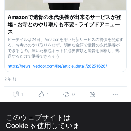
Amazonで遺骨の永代供養が出来るサービスが登
場 - お寺とのやり取りも不要 - ライブドアニュー
ス
ビーテイルは24日、Amazonを用いた新サービスの提供を開始す
る。お寺とのやり取りをせず、明瞭な金額で遺骨の永代供養が
できるもの。届いた梱包キットに必要書類と遺骨を同梱し、郵
送するだけで供養できるそう
https://news.livedoor.com/lite/article_detail/26251626/
2 年 前
1
1
0
このウェブサイトは
2 年 前
もっちぃ
もっちぃ
の
つぶやき
への返信
Cookie を使用していま