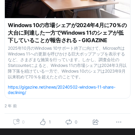
Windows 10の市場シェアが2024年4月に70％の
大台に到達した一方でWindows 11のシェアが低
下していることが報告される - GIGAZINE
2025年10月のWindows 10サポート終了に向けて、Microsoftは
Windows 11への更新を呼びかける巨大ポップアップを表示する
など、さまざまな施策を行っています。しかし、調査会社の
Statcounterによると、Windows 11の市場シェアは2024年3月以
降下落を続けている一方で、Windows 10のシェアは2023年9月
以来初めて70％を超えたとのことです。
https://gigazine.net/news/20240502-windows-11-share-
declining/
2 年 前
0
1
0